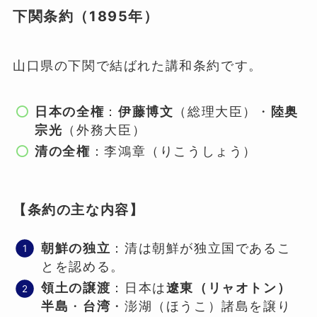
下関条約（1895年）
山口県の下関で結ばれた講和条約です。
日本の全権
：
伊藤博文
（総理大臣）・
陸奥
宗光
（外務大臣）
清の全権
：李鴻章（りこうしょう）
【条約の主な内容】
朝鮮の独立
：清は朝鮮が独立国であるこ
とを認める。
領土の譲渡
：日本は
遼東（リャオトン）
半島
・
台湾
・澎湖（ほうこ）諸島を譲り