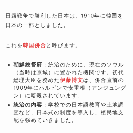
日露戦争で勝利した日本は、1910年に韓国を
日本の一部としました。
これを
韓国併合
と呼びます。
朝鮮総督府
：統治のために、現在のソウル
（当時は京城）に置かれた機関です。初代
総理大臣を務めた
伊藤博文
は、併合直前の
1909年にハルビンで安重根（アンジュング
ン）に暗殺されています。
統治の内容
：学校での日本語教育や土地調
査など、日本式の制度を導入し、植民地支
配を強めていきました。