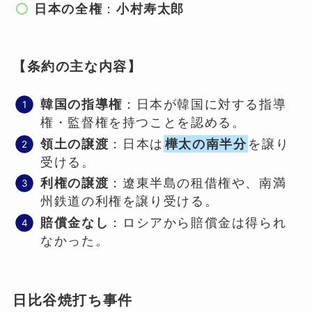
日本の全権
：
小村寿太郎
【条約の主な内容】
韓国の指導権
：日本が韓国に対する指導
権・監督権を持つことを認める。
領土の譲渡
：日本は
樺太の南半分
を譲り
受ける。
利権の譲渡
：遼東半島の租借権や、南満
州鉄道の利権を譲り受ける。
賠償金なし
：ロシアから賠償金は得られ
なかった。
日比谷焼打ち事件