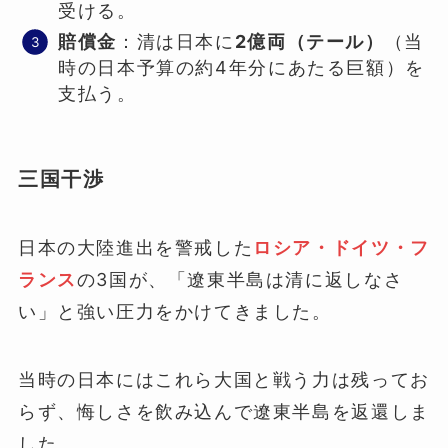
受ける。
賠償金
：清は日本に
2億両（テール）
（当
時の日本予算の約4年分にあたる巨額）を
支払う。
三国干渉
日本の大陸進出を警戒した
ロシア・ドイツ・フ
ランス
の3国が、「遼東半島は清に返しなさ
い」と強い圧力をかけてきました。
当時の日本にはこれら大国と戦う力は残ってお
らず、悔しさを飲み込んで遼東半島を返還しま
した。