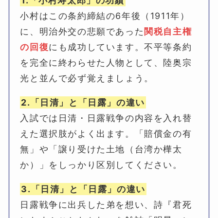
1.「小村寿太郎」の功績
小村はこの条約締結の6年後（1911年）
に、明治外交の悲願であった
関税自主権
の回復
にも成功しています。不平等条約
を完全に終わらせた人物として、陸奥宗
光と並んで必ず覚えましょう。
2.「日清」と「日露」の違い
入試では日清・日露戦争の内容を入れ替
えた選択肢がよく出ます。「賠償金の有
無」や「譲り受けた土地（台湾か樺太
か）」をしっかり区別してください。
3.「日清」と「日露」の違い
日露戦争に出兵した弟を想い、詩『君死