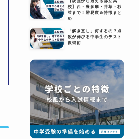
【荻窪から通える都立高
校】西・豊多摩・井草・杉
並まで！難易度＆特徴まと
め
「解き直し」何するの？点
数が伸びる中学生のテスト
復習術