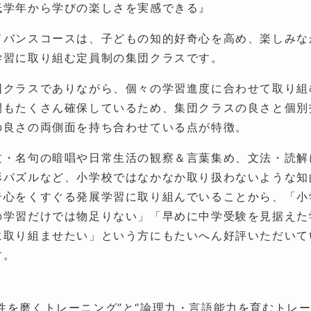
低学年から学びの楽しさを実感できる』
ドバンスコースは、子どもの知的好奇心を高め、楽しみな
学習に取り組む定員制の集団クラスです。
団クラスでありながら、個々の学習進度に合わせて取り組
間もたくさん確保しているため、集団クラスの良さと個別
の良さの両側面を持ち合わせている点が特徴。
文・名句の暗唱や日常生活の観察＆言葉集め、文法・読解
形パズルなど、小学校ではなかなか取り扱わないような知
奇心をくすぐる発展学習に取り組んでいることから、「小
の学習だけでは物足りない」「早めに中学受験を見据えた
に取り組ませたい」という方にもたいへん好評いただいて
す。
性を磨くトレーニング”と“論理力・言語能力を育むトレ