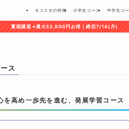
モコスタの特徴
小学生コース
中学生コ
夏期講習→最大52,600円お得｜締切7/14(月)
コース
心を高め一歩先を進む、発展学習コース