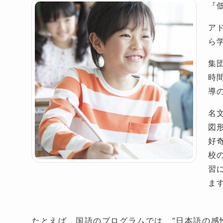
『
ア
ら
集
時
導
名
図
好
校
習
ま
たとえば、国語のプログラムでは、“日本語の感