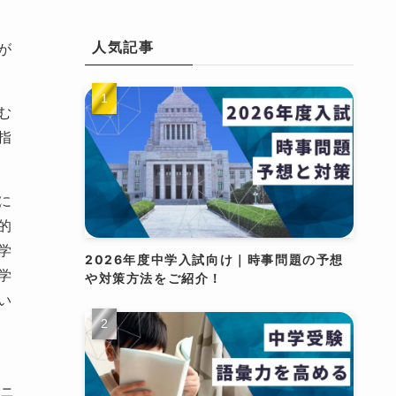
人気記事
が
む
指
に
的
学
2026年度中学入試向け｜時事問題の予想
学
や対策方法をご紹介！
い
ーニ