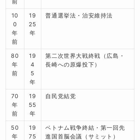
前
10
19
普通選挙法・治安維持法
0
25
年
年
前
80
19
第二次世界大戦終戦（広島・
年
4
長崎への原爆投下）
前
5
年
70
19
自民党結党
年
55
前
年
50
19
ベトナム戦争終結・第一回先
年
75
進国首脳会議（サミット）