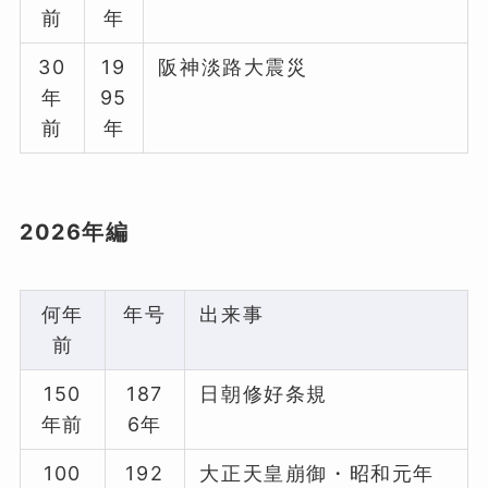
前
年
30
19
阪神淡路大震災
年
95
前
年
2026年編
何年
年号
出来事
前
150
187
日朝修好条規
年前
6年
100
192
大正天皇崩御・昭和元年