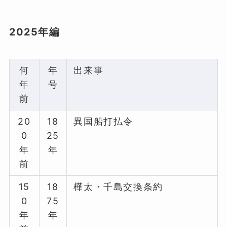
2025年編
何
年
出来事
年
号
前
20
18
異国船打払令
0
25
年
年
前
15
18
樺太・千島交換条約
0
75
年
年