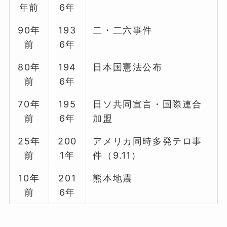
年前
6年
90年
193
二・二六事件
前
6年
80年
194
日本国憲法公布
前
6年
70年
195
日ソ共同宣言・国際連合
前
6年
加盟
25年
200
アメリカ同時多発テロ事
前
1年
件（9.11）
10年
201
熊本地震
前
6年