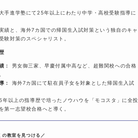
大手進学塾にて25年以上にわたり中学・高校受験指導に
実績と、海外7カ国での帰国生入試対策という独自のキャ
受験対策のスペシャリスト。
歴
績：
男女御三家、早慶付属中高など、超難関校への合格
。
導：
海外7カ国にて駐在員子女を対象とした帰国生入試
5年以上の指導歴で培ったノウハウを「モコスタ」に全
を第一志望校合格へと導く。
くの教室を見つける／