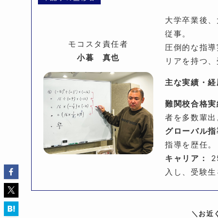
大学卒業後、
従事。
モコスタ責任者
圧倒的な指導
小暮 真也
リアを持つ、
主な実績・経
難関校合格実
者を多数輩出
グローバル指
指導を歴任。
キャリア：
2
入し、受験生
＼お近