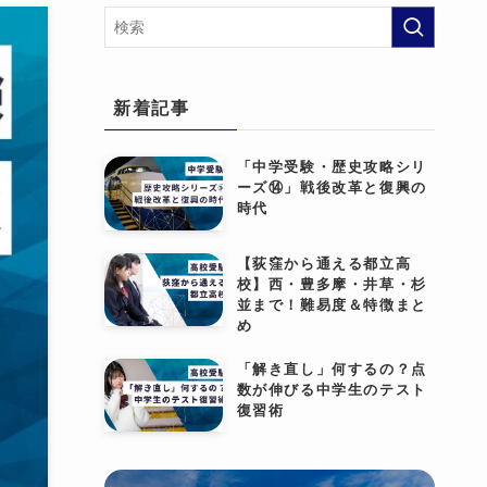
新着記事
「中学受験・歴史攻略シリ
ーズ⑭」戦後改革と復興の
時代
【荻窪から通える都立高
校】西・豊多摩・井草・杉
並まで！難易度＆特徴まと
め
「解き直し」何するの？点
数が伸びる中学生のテスト
復習術