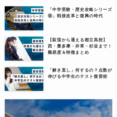
「中学受験・歴史攻略シリーズ
⑭」戦後改革と復興の時代
【荻窪から通える都立高校】
西・豊多摩・井草・杉並まで！
難易度＆特徴まとめ
「解き直し」何するの？点数が
伸びる中学生のテスト復習術