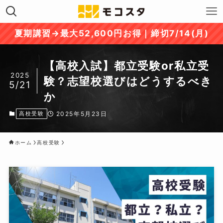
夏期講習→最大52,600円お得｜締切7/14(月)
【高校入試】都立受験or私立受
2025
験？志望校選びはどうするべき
5/21
か
高校受験
2025年5月23日
ホーム
高校受験