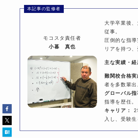
本記事の監修者
大学卒業後、
従事。
モコスタ責任者
圧倒的な指導
小暮 真也
リアを持つ、
主な実績・経
難関校合格実
者を多数輩出
グローバル指
指導を歴任。
キャリア：
2
入し、受験生