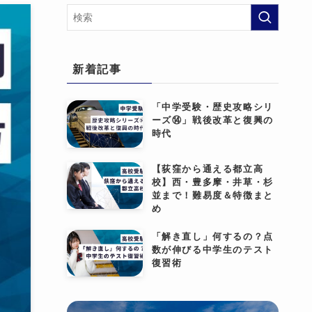
新着記事
「中学受験・歴史攻略シリ
ーズ⑭」戦後改革と復興の
時代
【荻窪から通える都立高
校】西・豊多摩・井草・杉
並まで！難易度＆特徴まと
め
「解き直し」何するの？点
数が伸びる中学生のテスト
復習術