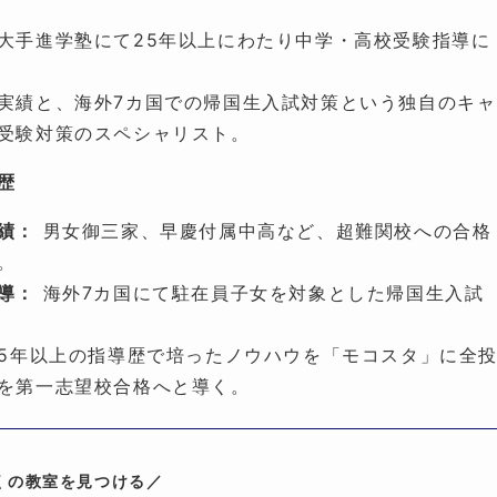
大手進学塾にて25年以上にわたり中学・高校受験指導に
実績と、海外7カ国での帰国生入試対策という独自のキャ
受験対策のスペシャリスト。
歴
績：
男女御三家、早慶付属中高など、超難関校への合格
。
導：
海外7カ国にて駐在員子女を対象とした帰国生入試
5年以上の指導歴で培ったノウハウを「モコスタ」に全
を第一志望校合格へと導く。
くの教室を見つける／