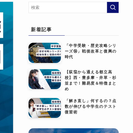
新着記事
「中学受験・歴史攻略シリ
ーズ⑭」戦後改革と復興の
時代
【荻窪から通える都立高
校】西・豊多摩・井草・杉
並まで！難易度＆特徴まと
め
「解き直し」何するの？点
数が伸びる中学生のテスト
復習術