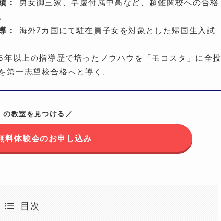
績：
男女御三家、早慶付属中高など、超難関校への合格
。
導：
海外7カ国にて駐在員子女を対象とした帰国生入試
5年以上の指導歴で培ったノウハウを「モコスタ」に全
を第一志望校合格へと導く。
くの教室を見つける／
無料体験会のお申し込み
目次