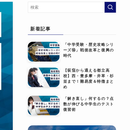
新着記事
「中学受験・歴史攻略シリ
ーズ⑭」戦後改革と復興の
時代
【荻窪から通える都立高
校】西・豊多摩・井草・杉
並まで！難易度＆特徴まと
め
「解き直し」何するの？点
数が伸びる中学生のテスト
復習術