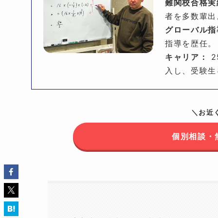
難関校合格実
者を多数輩出
グローバル指
指導を歴任。
キャリア：
2
入し、受験生
＼お近
個別相談・